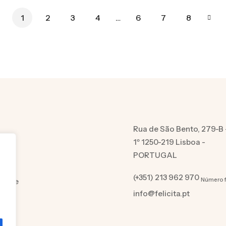
1
2
3
4
…
6
7
8
Rua de São Bento, 279-B 
1º 1250-219 Lisboa -
PORTUGAL
(+351) 213 962 970
Número f
cidade
info@felicita.pt
es