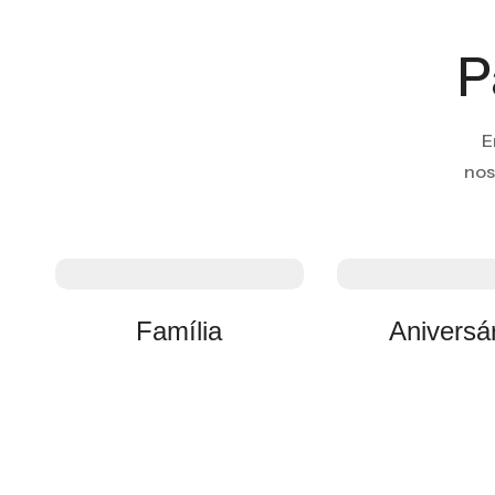
P
E
nos
Família
Aniversá