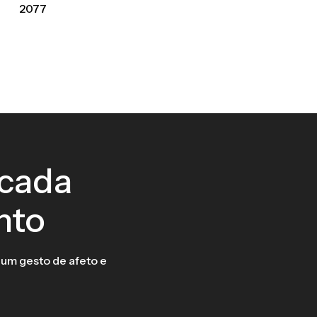
2077
 cada
nto
 um gesto de afeto e
.