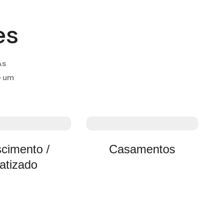
es
As
e um
cimento /
Casamentos
atizado