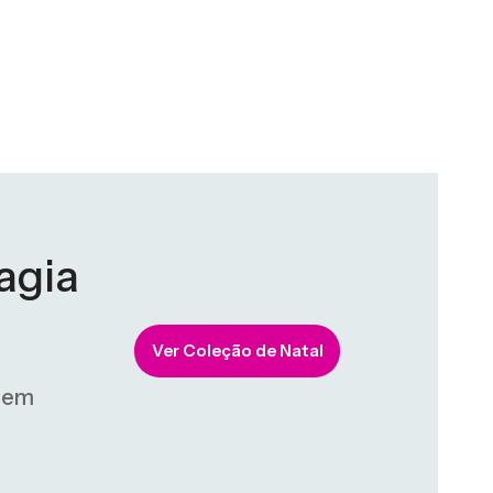
C
Magia
Ver Coleção de Natal
gem