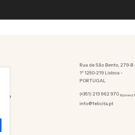
Rua de São Bento, 279-B 
1º 1250-219 Lisboa -
PORTUGAL
(+351) 213 962 970
Número f
cidade
info@felicita.pt
es