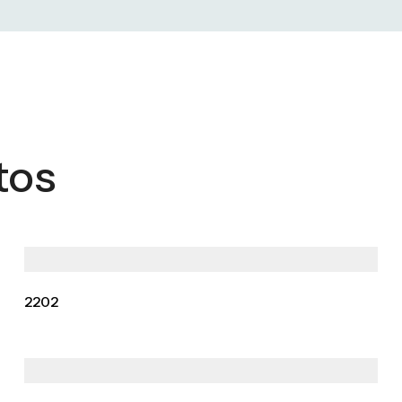
tos
2202