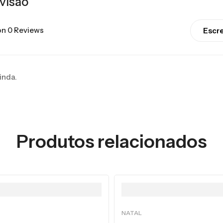
visão
n 0 Reviews
Escr
inda.
Produtos relacionados
NATAL