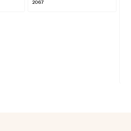
2067
NAT
20