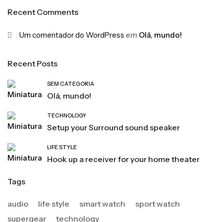
Recent Comments
Um comentador do WordPress
em
Olá, mundo!
Recent Posts
SEM CATEGORIA
Olá, mundo!
TECHNOLOGY
Setup your Surround sound speaker
LIFE STYLE
Hook up a receiver for your home theater
Tags
audio
life style
smart watch
sport watch
supergear
technology