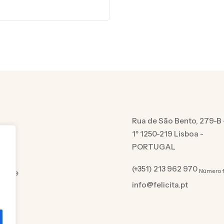
Rua de São Bento, 279-B 
1º 1250-219 Lisboa -
PORTUGAL
(+351) 213 962 970
Número f
cidade
info@felicita.pt
es