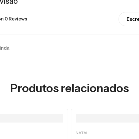
visão
n 0 Reviews
Escr
inda.
Produtos relacionados
NATAL