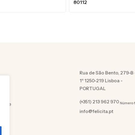
80112
Rua de São Bento, 279-B 
1º 1250-219 Lisboa -
PORTUGAL
(+351) 213 962 970
Número f
cidade
info@felicita.pt
es