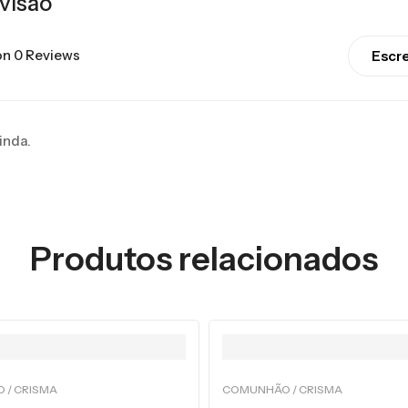
visão
n 0 Reviews
Escr
inda.
Produtos relacionados
 / CRISMA
COMUNHÃO / CRISMA